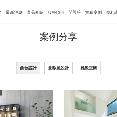
們
最新消息
產品介紹
服務項目
問與答
實績案例
專利
案例分享
前台設計
北歐風設計
雅致空間