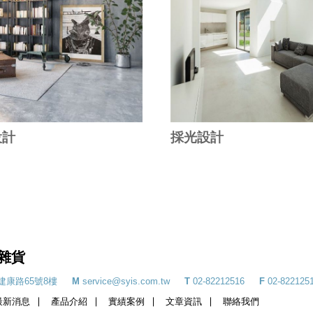
設計
採光設計
雜貨
建康路65號8樓
M
service@syis.com.tw
T
02-82212516
F
02-822125
最新消息
產品介紹
實績案例
文章資訊
聯絡我們