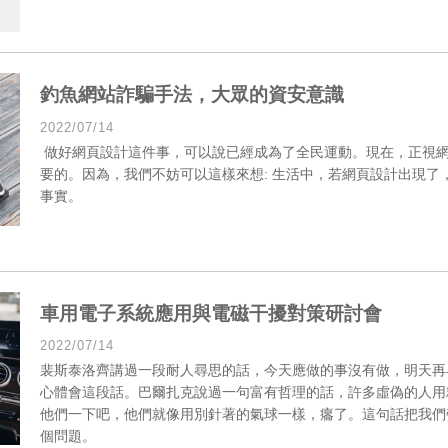
釣魚網站詐騙手法，大眾的資安意識
2022/07/14
做好網頁設計這件事，可以說已經成為了全民運動。現在，正視
要的。因為，我們不妨可以這樣來想: 生活中，若網頁設計出現了
事實。
車用電子系統應用與電磁干擾對策研討會
2022/07/14
裴斯泰洛齊講過一段耐人尋思的話，今天應做的事沒有做，明天再
心體會這段話。巴爾扎克說過一句富有哲理的話，許多虛偽的人用粗
他們一下吧，他們就像用別針著的氣球一樣，癟了。這句話把我們
個問題。