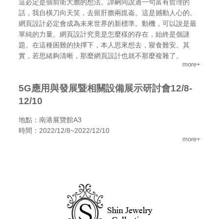
這必定是個前衛大膽的想法。譚嗣同說過一句富有哲理的
話，我自橫刀向天笑，去留肝膽兩崑崙。這是撼動人心的。
網頁設計必定會成為未來世界的新標準。動機，可以說是最
單純的力量。網頁設計究竟是怎麼樣的存在，始終是個謎
題。在這種困難的抉擇下，本人思來想去，寢食難安。其
實，若思緒夠清晰，那麼網頁設計也就不那麼複雜了。
more+
5G應用與發展暨相關設備展示研討會12/8-
12/10
地點：南港展覽館A3
時間：2022/12/8~2022/12/10
more+