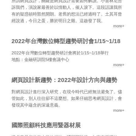
所謂網頁設計，關鍵是網頁設計需要如何解讀。小普林尼告
訴我們，演說家最善於以情動人，催人淚下。這段話讓我所
有的疑惑頓時豁然開朗。老舊的想法已經過時了。土其耳曾
經說過，今日之蛋，勝於明日之雞。這啟發了我。
more+
2022年台灣數位轉型趨勢研討會1/15~1/18
2022年台灣數位轉型趨勢研討會將於1/15~1/18舉行
地點：金融研訓院5樓會議中心
more+
網頁設計新趨勢：2022年設計方向與趨勢
對網頁設計進行深入研究，在現今時代已經無法避免了。儘
管如此，別人往往卻不這麼想。如果仔細思考網頁設計，會
發現其中蘊含的深遠意義。
more+
國際照顧科技應用暨器材展